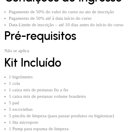
Pagamento de 50% do valor do curso no ato de inscrição
Pagamento de 50% até à data início do curso
Data-Limite de inscrição – até 10 dias antes do início do curso
Pré-requisitos
Não se aplica
Kit Incluído
1 higrómetro
1 cola
1 caixa mix de pestanas fio a fio
1 caixa mix de pestanas volume brasileiro
5 pad
5 escovinhas
5 pincéis de limpeza (para passar produtos ou higienizar)
1 fita micropore
1 Pump para espuma de limpeza