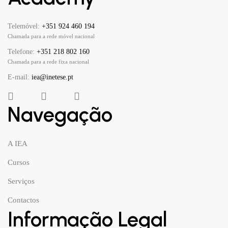
Telemóvel:
+351 924 460 194
Chamada para a rede móvel nacional
Telefone:
+351 218 802 160
Chamada para a rede fixa nacional
E-mail:
iea@inetese.pt
Navegação
A IEA
Cursos
Serviços
Contactos
Informação Legal