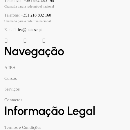
Telemóvel:
+351 924 460 194
Chamada para a rede móvel nacional
Telefone:
+351 218 802 160
Chamada para a rede fixa nacional
E-mail:
iea@inetese.pt
Navegação
A IEA
Cursos
Serviços
Contactos
Informação Legal
Termos e Condições