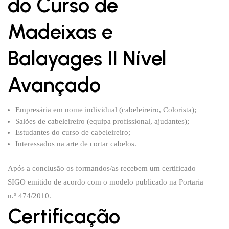
do Curso de
Madeixas e
Balayages II Nível
Avançado
Empresária em nome individual (cabeleireiro, Colorista);
Salões de cabeleireiro (equipa profissional, ajudantes);
Estudantes do curso de cabeleireiro;
Interessados na arte de cortar cabelos.
Após a conclusão os formandos/as recebem um certificado
SIGO emitido de acordo com o modelo publicado na Portaria
n.º 474/2010.
Certificação