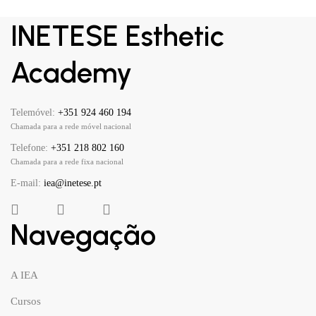
INETESE Esthetic
Academy
Telemóvel:
+351 924 460 194
Chamada para a rede móvel nacional
Telefone:
+351 218 802 160
Chamada para a rede fixa nacional
E-mail:
iea@inetese.pt
Navegação
A IEA
Cursos