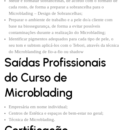
Medir e formatar sobrancelhas, de acordo com o formato de
cada rosto, de forma a preparar a sobrancelha para o
Microblading – Design de Sobrancelhas;
Preparar o ambiente de trabalho e a pele do/a cliente com
base na biossegurança, de forma a evitar possíveis
contaminações durante a realização do Microblading;
Identificar pigmentos adequados para cada tipo de pele, o
seu tom e subtom aplicá-los com o Tebori, através da técnica
do Microblanding de fio-a-fio ou shadow
Saídas Profissionais
do Curso de
Microblading
Empresária em nome individual;
Centros de Estética e espaços de bem-estar no geral;
Técnica de Microblading.