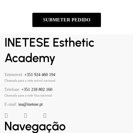
INETESE Esthetic
Academy
Telemóvel:
+351 924 460 194
Chamada para a rede móvel nacional
Telefone:
+351 218 802 160
Chamada para a rede fixa nacional
E-mail:
iea@inetese.pt
Navegação