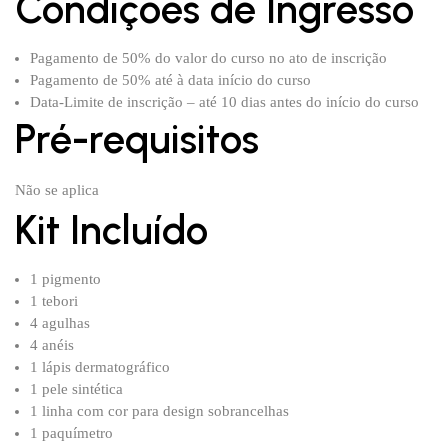
Condições de Ingresso
Pagamento de 50% do valor do curso no ato de inscrição
Pagamento de 50% até à data início do curso
Data-Limite de inscrição – até 10 dias antes do início do curso
Pré-requisitos
Não se aplica
Kit Incluído
1 pigmento
1 tebori
4 agulhas
4 anéis
1 lápis dermatográfico
1 pele sintética
1 linha com cor para design sobrancelhas
1 paquímetro