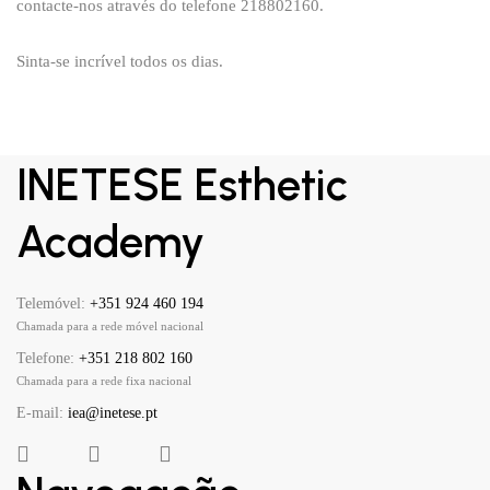
contacte-nos através do telefone 218802160.
Sinta-se incrível todos os dias.
INETESE Esthetic
Academy
Telemóvel:
+351 924 460 194
Chamada para a rede móvel nacional
Telefone:
+351 218 802 160
Chamada para a rede fixa nacional
E-mail:
iea@inetese.pt